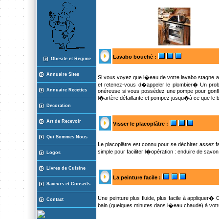
Lavabo bouché :
Obesite et Regime
Annuaire Sites
Si vous voyez que l�eau de votre lavabo stagne au 
et retenez-vous d�appeler le plombier� Un prob
Annuaire Recette
s
onéreuse si vous possédez une pompe pour gonfle
l�artère défaillante et pompez jusqu�à ce que le 
Decoration
Art de Recevoir
Visser le placoplâtre :
Qui Sommes Nous
Le placoplâtre est connu pour se déchirer assez fac
simple pour faciliter l�opération : enduire de savon l
Logos
Livres de Cuisine
La peinture facile :
Saveurs et Conseils
Une peinture plus fluide, plus facile à appliquer� C
Contact
bain (quelques minutes dans l�eau chaude) à votre