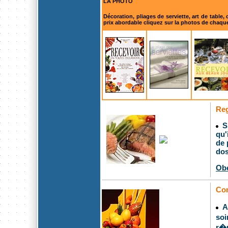
LA PHOTO
Décoration, pliages de serviette, art de table,
prix abordable cliquez sur la photos de chaque l
Reg
Sp
qu'
de 
dos
Obe
Com
Ap
soi
r�u