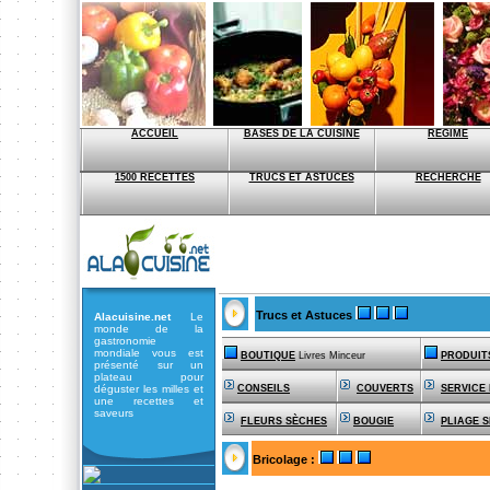
ACCUEIL
BASES DE LA CUISINE
REGIME
1500 RECETTES
TRUCS ET ASTUCES
RECHERCHE
Trucs et Astuces
Alacuisine.net
Le
monde de la
gastronomie
mondiale vous est
BOUTIQUE
Livres Minceur
PRODUIT
présenté sur un
plateau pour
déguster les milles et
CONSEILS
COUVERTS
SERVICE
une recettes et
saveurs
FLEURS SÈCHES
BOUGIE
PLIAGE S
Bricolage :