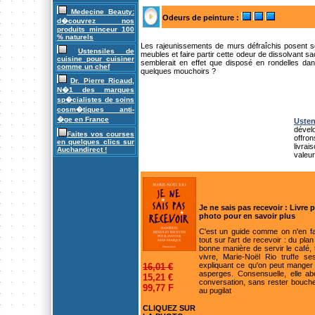
Medecine Beauty:
Odeurs de peinture :
d�couvrez nos
produits minceur 100
% naturels
Les rajeunissements de murs défraîchis posent s
Ustensiles de
meubles et faire partir cette odeur de dissolvant s
cuisine pour cuisiner
semblerait en effet que disposé en rondelles dan
comme un chef
quelques mouchoirs ?
Dr. Pierre Ricaud,
N�1 des marques
sp�cialistes de soins
cosm�tiques anti-
�ge en France
Uste
dévelo
Faites vos courses
offro
en quelques clics sur
livra
Auchandirect !
valeu
Je ne sais pas recevoir : Livre 
photo pour en savoir plus
C'est un guide comme on n'en fa
tout sur l'art de recevoir : du pla
bonne manière de servir le café,
vivre, Marie-Noël Rio truffe s
expliquant ce qu'on peut manger 
16,01 €
asperges. Consensuelle, elle a
15,21 €
conversation, sans rester bouche
99,77 F
au pugilat
CLIQUEZ SUR