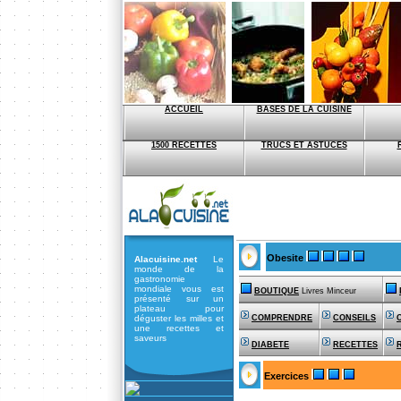
ACCUEIL
BASES DE LA CUISINE
1500 RECETTES
TRUCS ET ASTUCES
Obesite
Alacuisine.net
Le
monde de la
gastronomie
mondiale vous est
BOUTIQUE
Livres Minceur
présenté sur un
plateau pour
déguster les milles et
COMPRENDRE
CONSEILS
une recettes et
saveurs
DIABETE
RECETTES
Exercices