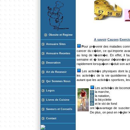
Obesite et Regime
A savoir
Causes
Exerci
Annuaire Sites
P
our pr�venir des maladies comme
cancer du c�lon, ce qui importe a
Annuaire Recette
s
au long de l�ann�e. En effet, il f
semaine et � longueur d�ann�e pou
Decoration
rapidement lorsqu�on r�duit son act
Les activit�s physiques dont la 
Art de Recevoir
les activit�s de la vie quotidienne 
autant que les activit�s sportives, le
Qui Sommes Nous
Les activit�s de locomo
Logos
la marche,
la natation,
la bicyclette
Livres de Cuisine
et le ski de fond
ont l�avantage de suscite
Saveurs et Conseils
De plus, on peut en r�gler
Contact