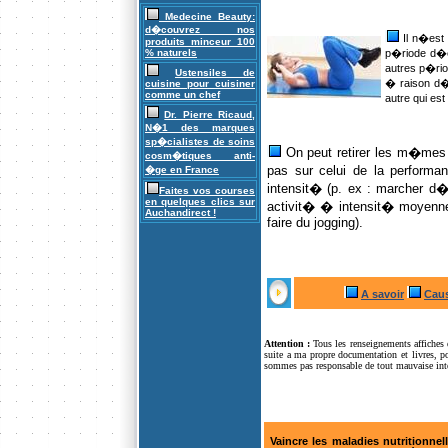
Medecine Beauty:
d�couvrez nos
Il n�est 
produits minceur 100
% naturels
p�riode d�e
autres p�rio
Ustensiles de
� raison d�
cuisine pour cuisiner
comme un chef
autre qui es
Dr. Pierre Ricaud,
N�1 des marques
sp�cialistes de soins
On peut retirer les m�mes 
cosm�tiques anti-
pas sur celui de la performan
�ge en France
intensit� (p. ex : marcher d
Faites vos courses
en quelques clics sur
activit� � intensit� moyenn
Auchandirect !
faire du jogging).
A savoir
Cau
Attention :
Tous les renseignements affiches d
suite a ma propre documentation et livres, po
sommes pas responsable de tout mauvaise int
Vaincre les maladies nutritionnel