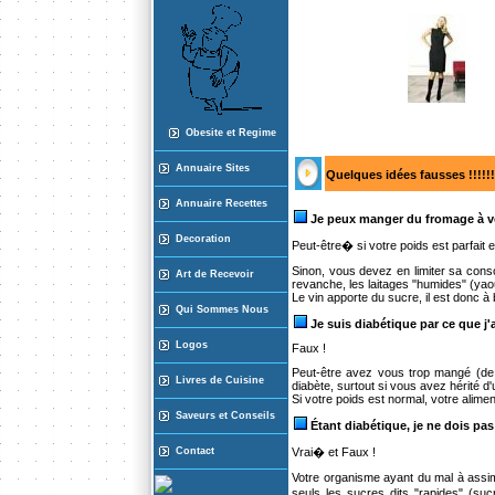
Obesite et Regime
Annuaire Sites
Quelques idées fausses !!!!!!
Annuaire Recette
s
Je peux manger du fromage à v
Decoration
Peut-être� si votre poids est parfait 
Sinon, vous devez en limiter sa conso
Art de Recevoir
revanche, les laitages "humides" (ya
Le vin apporte du sucre, il est donc à 
Qui Sommes Nous
Je suis diabétique par ce que j
Logos
Faux !
Peut-être avez vous trop mangé (de to
Livres de Cuisine
diabète, surtout si vous avez hérité d
Si votre poids est normal, votre alime
Saveurs et Conseils
Étant diabétique, je ne dois pa
Contact
Vrai� et Faux !
Votre organisme ayant du mal à assimil
seuls les sucres dits "rapides" (sucr