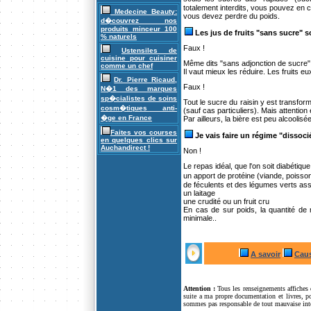
totalement interdits, vous pouvez en 
Medecine Beauty:
vous devez perdre du poids.
d�couvrez nos
produits minceur 100
Les jus de fruits "sans sucre" s
% naturels
Faux !
Ustensiles de
cuisine pour cuisiner
Même dits "sans adjonction de sucre",
comme un chef
Il vaut mieux les réduire. Les fruits eu
Dr. Pierre Ricaud,
Faux !
N�1 des marques
sp�cialistes de soins
Tout le sucre du raisin y est transfo
cosm�tiques anti-
(sauf cas particuliers). Mais attention
�ge en France
Par ailleurs, la bière est peu alcoolisé
Faites vos courses
Je vais faire un régime "dissoci
en quelques clics sur
Auchandirect !
Non !
Le repas idéal, que l'on soit diabétiqu
un apport de protéine (viande, poisso
de féculents et des légumes verts as
un laitage
une crudité ou un fruit cru
En cas de sur poids, la quantité de
minimale..
A savoir
Cau
Attention :
Tous les renseignements affiches d
suite a ma propre documentation et livres, po
sommes pas responsable de tout mauvaise int