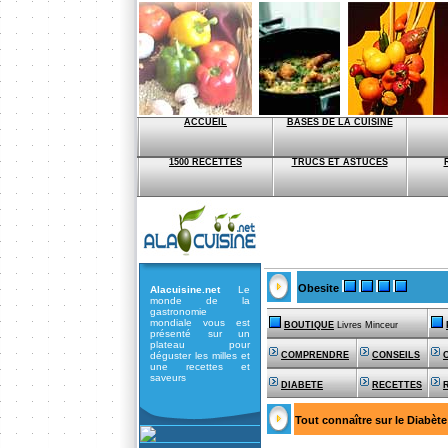
ACCUEIL
BASES DE LA CUISINE
1500 RECETTES
TRUCS ET ASTUCES
Obesite
Alacuisine.net
Le
monde de la
gastronomie
mondiale vous est
BOUTIQUE
Livres Minceur
présenté sur un
plateau pour
déguster les milles et
COMPRENDRE
CONSEILS
une recettes et
saveurs
DIABETE
RECETTES
Tout connaître sur le Diabète