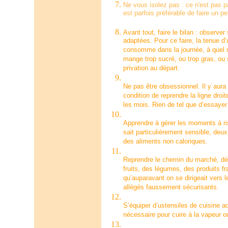
Ne vous isolez pas : ce n'est pas pa
est parfois préférable de faire un p
Avant tout, faire le bilan : observe
adaptées. Pour ce faire, la tenue d’u
consomme dans la journée, à quel mo
mange trop sucré, ou trop gras, ou
privation au départ.
Ne pas être obsessionnel. Il y aur
condition de reprendre la ligne dro
les mois. Rien de tel que d’essayer
Apprendre à gérer les moments à risq
sait particulièrement sensible, deux
des aliments non caloriques.
Reprendre le chemin du marché, dél
fruits, des légumes, des produits fr
qu’auparavant on se dirigeait vers 
allégés faussement sécurisants.
S’équiper d’ustensiles de cuisine a
nécessaire pour cuire à la vapeur ou