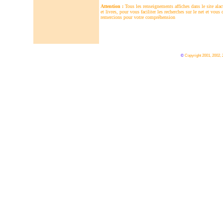
Attention :
Tous les renseignements affiches dans le site alac
et livres, pour vous faciliter les recherches sur le net et v
remercions pour votre compréhension
©
Copyright 2001, 2002,