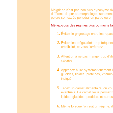
Maigrir ce n'est pas non plus synonyme d'a
différent, de par sa morphologie, son men
perdre son excès pondéral en partie ou en t
Méfiez-vous des régimes plus ou moins fan
Évitez le grignotage entre les repas
Évitez les irrégularités trop fréque
crédibilité, et vous l'arrêterez.
Attention à ne pas manger trop d'ali
calories.
Apprenez à lire systématiquement le
glucides, lipides, protéines, vitami
indiqué.
Tenez un carnet alimentaire, où vou
éventuels. Ce carnet vous permettra
lipides, glucides, protides, et sur
Même lorsque l'on suit un régime, il