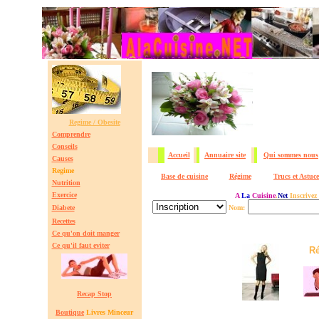
Regime / Obesite
Comprendre
Conseils
Accueil
Annuaire site
Qui sommes nous
Causes
Regime
Base de cuisine
Régime
Trucs et Astuce
Nutrition
Exercice
A
La
Cuisine
.
Net
Inscrivez
Diabete
Nom:
Recettes
Ce qu'on doit manger
Ce qu'il faut eviter
Ré
Recap Stop
Boutique
Livres Minceur