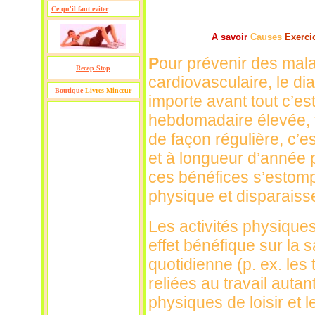
Ce qu'il faut eviter
A savoir
Causes
Exerci
P
our prévenir des mala
Recap Stop
cardiovasculaire, le dia
Boutique
Livres Minceur
importe avant tout c’e
hebdomadaire élevée, tou
de façon régulière, c’e
et à longueur d’année p
ces bénéfices s’estomp
physique et disparais
Les activités physiques
effet bénéfique sur la 
quotidienne (p. ex. les
reliées au travail autant
physiques de loisir et l