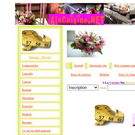
Regime / Obesite
Comprendre
Accueil
Annuaire site
Qui sommes no
Conseils
Base de cuisine
Régime
Trucs et Ast
Causes
A
La
Cuisine
.
Net
Inscriv
Nom:
Regime
Nutrition
Exercice
Diabete
Recettes
Ce qu'on doit manger