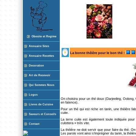
Obesite et Regime
Annuaire Sites
La bonne théière pour le bon thé
:
Annuaire Recette
s
Decoration
Art de Recevoir
Qui Sommes Nous
Logos
On choisira pour un thé doux (Darjeeling, Oolong, C
en faïence).
Livres de Cuisine
Pour un thé qui est riche en tanin, une théière fa
cuite.
Saveurs et Conseils
La terre cuite est également toute indiquée pour
culottera » très vite.
Contact
La théière ne doit servir que pour faire du thé. On 
Les parois vont ainsi s’imprégner du tanin, la théière