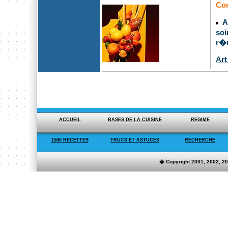
Com
Ap
soi
r�u
Art
Copyright ©2005
Alacuisine.Net
Tout droits
Reserves
ACCUEIL
BASES DE LA CUISINE
REGIME
1500 RECETTES
TRUCS ET ASTUCES
RECHERCHE
� Copyright 2001, 2002, 2