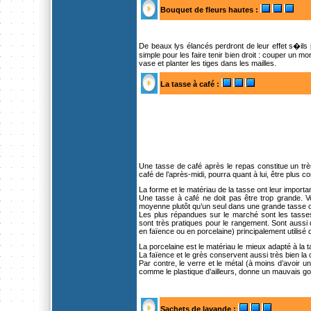
Bouquet de fleurs hautes
:
De beaux lys élancés perdront de leur effet s�ils
simple pour les faire tenir bien droit : couper un mo
vase et planter les tiges dans les mailles.
La tasse à café
:
Une tasse de café après le repas constitue un très
café de l’après-midi, pourra quant à lui, être plus co
La forme et le matériau de la tasse ont leur importa
Une tasse à café ne doit pas être trop grande.
moyenne plutôt qu’un seul dans une grande tasse où i
Les plus répandues sur le marché sont les tasses 
sont très pratiques pour le rangement. Sont aussi 
en faïence ou en porcelaine) principalement utilisé
La porcelaine est le matériau le mieux adapté à la t
La faïence et le grès conservent aussi très bien la 
Par contre, le verre et le métal (à moins d’avoir u
comme le plastique d’ailleurs, donne un mauvais go
Sachets de lavande
: