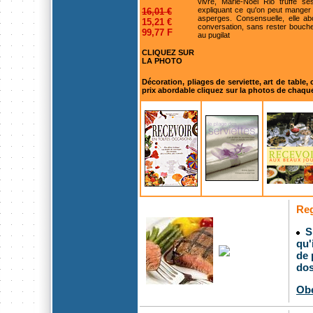
vivre, Marie-Noël Rio truffe s
expliquant ce qu'on peut manger 
16,01 €
asperges. Consensuelle, elle a
15,21 €
conversation, sans rester bouche
99,77 F
au pugilat
CLIQUEZ SUR
LA PHOTO
Décoration, pliages de serviette, art de table,
prix abordable cliquez sur la photos de chaque l
Reg
Sp
qu'
de 
dos
Obe