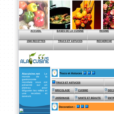
ACCUEIL
BASES DE LA CUISINE
REGIME
1500 RECETTES
TRUCS ET ASTUCES
RECHERCHE
Trucs et Astuces
Alacuisine.net
Le
monde de la
gastronomie
mondiale vous est
TRUCS ET ASTUCES
présenté sur un
plateau pour
déguster les milles et
BRICOLAGE
CUISINE
DEC
une recettes et
saveurs
JARDINAGE
SANTE ET BEAUTE
ENTR
Decoration
: