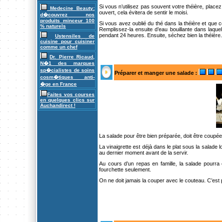
Si vous n’utilisez pas souvent votre théière, place
Medecine Beauty:
ouvert, cela évitera de sentir le moisi.
d�couvrez nos
produits minceur 100
Si vous avez oublié du thé dans la théière et que c
% naturels
Remplissez-la ensuite d’eau bouillante dans laque
pendant 24 heures. Ensuite, séchez bien la théière.
Ustensiles de
cuisine pour cuisiner
comme un chef
Dr. Pierre Ricaud,
N�1 des marques
sp�cialistes de soins
Préparer et manger une salade
:
cosm�tiques anti-
�ge en France
Faites vos courses
en quelques clics sur
Auchandirect !
La salade pour être bien préparée, doit être coupée 
La vinaigrette est déjà dans le plat sous la salade 
au dernier moment avant de la servir.
Au cours d’un repas en famille, la salade pourra
fourchette seulement.
On ne doit jamais la couper avec le couteau. C’est po