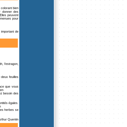
 colorant bien
ur donner des
 Elles peuvent
er menues pour
s important de
h, l’estragon,
 deux feuilles
lace que vous
 en
rez besoin des
antités égales.
n
 les herbes se
Arthur Quentin