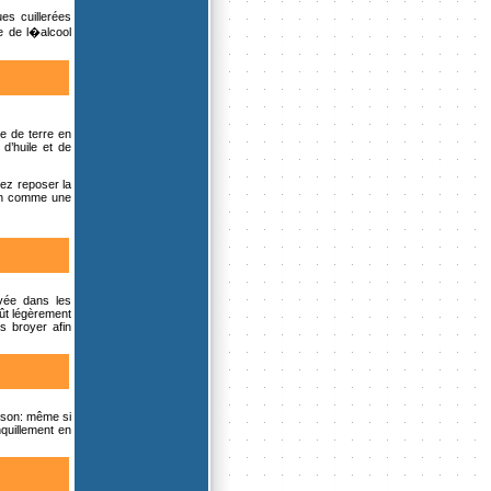
es cuillerées
e de l�alcool
e de terre en
d’huile et de
sez reposer la
son comme une
ivée dans les
oût légèrement
s broyer afin
sson: même si
nquillement en