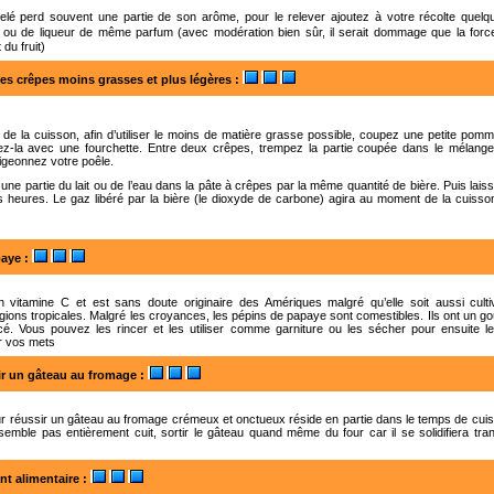
gelé perd souvent une partie de son arôme, pour le relever ajoutez à votre récolte quelqu
e ou de liqueur de même parfum (avec modération bien sûr, il serait dommage que la forc
 du fruit)
es crêpes moins grasses et plus légères
:
e la cuisson, afin d’utiliser le moins de matière grasse possible, coupez une petite pomm
ez-la avec une fourchette. Entre deux crêpes, trempez la partie coupée dans le mélange 
igeonnez votre poêle.
ne partie du lait ou de l’eau dans la pâte à crêpes par la même quantité de bière. Puis lais
s heures. Le gaz libéré par la bière (le dioxyde de carbone) agira au moment de la cuis
paye
:
en vitamine C et est sans doute originaire des Amériques malgré qu’elle soit aussi cult
égions tropicales. Malgré les croyances, les pépins de papaye sont comestibles. Ils ont un g
icé. Vous pouvez les rincer et les utiliser comme garniture ou les sécher pour ensuite le
r vos mets
r un gâteau au fromage
:
ur réussir un gâteau au fromage crémeux et onctueux réside en partie dans le temps de cui
semble pas entièrement cuit, sortir le gâteau quand même du four car il se solidifiera tra
nt alimentaire
: