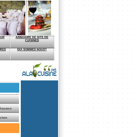
EUR
ANNUAIRE DE SITE DE
CUISINES
VRES
QUI SOMMES NOUS?
 Jouvance
ochers