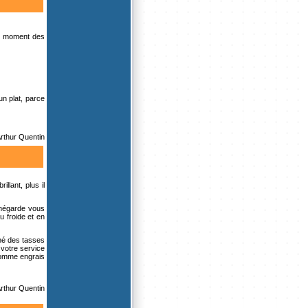
 au moment des
n plat, parce
Arthur Quentin
llant, plus il
r mégarde vous
u froide et en
hé des tasses
 votre service
 comme engrais
Arthur Quentin