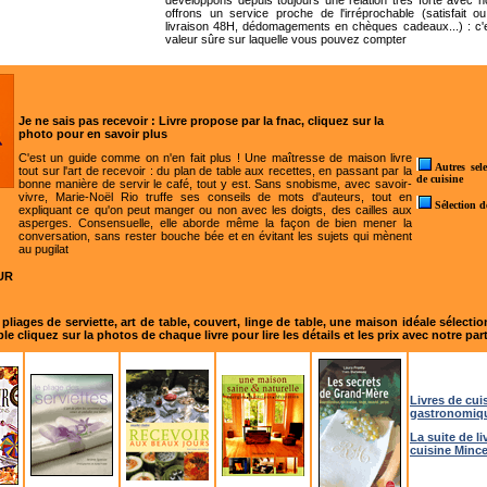
développons depuis toujours une relation très forte avec no
offrons un service proche de l'irréprochable (satisfait o
livraison 48H, dédomagements en chèques cadeaux...) : c'
valeur sûre sur laquelle vous pouvez compter
Je ne sais pas recevoir : Livre propose par la fnac, cliquez sur la
photo pour en savoir plus
C'est un guide comme on n'en fait plus ! Une maîtresse de maison livre
Autres sele
tout sur l'art de recevoir : du plan de table aux recettes, en passant par la
de cuisine
bonne manière de servir le café, tout y est. Sans snobisme, avec savoir-
vivre, Marie-Noël Rio truffe ses conseils de mots d'auteurs, tout en
Sélection d
expliquant ce qu'on peut manger ou non avec les doigts, des cailles aux
asperges. Consensuelle, elle aborde même la façon de bien mener la
conversation, sans rester bouche bée et en évitant les sujets qui mènent
au pugilat
UR
pliages de serviette, art de table, couvert, linge de table, une maison idéale sélectio
le cliquez sur la photos de chaque livre pour lire les détails et les prix avec notre par
Livres de cui
gastronomiq
La suite de li
cuisine Minc