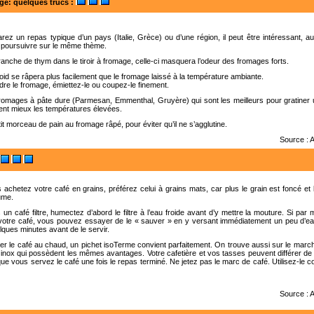
e: quelques trucs
:
rez un repas typique d’un pays (Italie, Grèce) ou d’une région, il peut être intéressant,
 poursuivre sur le même thème.
anche de thym dans le tiroir à fromage, celle-ci masquera l’odeur des fromages forts.
oid se râpera plus facilement que le fromage laissé à la température ambiante.
ndre le fromage, émiettez-le ou coupez-le finement.
romages à pâte dure (Parmesan, Emmenthal, Gruyère) qui sont les meilleurs pour gratiner u
tent mieux les températures élevées.
it morceau de pain au fromage râpé, pour éviter qu’il ne s’agglutine.
Source : 
achetez votre café en grains, préférez celui à grains mats, car plus le grain est foncé et bri
ume.
s un café filtre, humectez d’abord le filtre à l’eau froide avant d’y mettre la mouture. Si pa
ir votre café, vous pouvez essayer de le « sauver » en y versant immédiatement un peu d’ea
lques minutes avant de le servir.
r le café au chaud, un pichet isoTerme convient parfaitement. On trouve aussi sur le marc
inox qui possèdent les mêmes avantages. Votre cafetière et vos tasses peuvent différer de
que vous servez le café une fois le repas terminé. Ne jetez pas le marc de café. Utilisez-le
Source : 