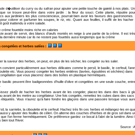
de d�utiliser du curry ou du safran pour ajouter une petite touche de gaieté à nos plats. Un
que se trouve peut-être dans votre jardin : la fleur du souci. Cette plante, réputée po
s aux jardiniers les plus consciencieux, pourrait bien avoir les faveurs des gastronomes.
s pour colorer et parfumer les soupes, le riz, etc. Quant aux feuilles, il suffit de les hach
it goût inattendu à votre salade.
e crème fouettée moins riche en calories
uste avant de servir, des blancs d’œufs montés en neige à une partie de la crème. Il est trè
à la dernière minute car ils ne restent pas fouettés aussi longtemps que la crème
 congelées et herbes salées
:
r la saveur des herbes, on peut, en plus de les sécher, les congeler ou les saler.
 convient particulièrement aux herbes délicates comme le persil, le basilic, le cerfeuil, l’anet
 ciboulette etc. Vous pouvez congeler les herbes entières (lavées, égouttées et séchées) dans
ongélation que vous placerez dans des boîtes en plastique hermétiques.
de basilic peuvent être badigeonnées d’huille d’olive et congelées en une seule couche, entre
.
sissez plutôt de hacher les herbes avant de les congeler, placez-les dans des bacs à g
au avant de les mettre au congélateur. Une fois congelés, remettez les cubes dans des sacs
n étiquetés. Vous n’aurez qu’à faire fondre les glaçons dans une passoire lorsque vous au
sil, la sarriette, la ciboulette et le cerfeuil. Hachez très fin ces herbes et mélangez-les en qu
ussi y ajouter des feuilles de céleri. On alterne des couches d’herbes et de gros sel dans u
que l’on ferme hermétiquement. De préférence gardez ce bocal à l’abri de la lumière. Ainsi
 bien tout l’hiver.
Source : 