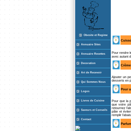
Obesite et Regime
Cuisso
Annuaire Sites
Pour rendre l
Annuaire Recette
s
avec autant d
Decoration
Crème 
Art de Recevoir
Ajouter un pe
desserts en p
Qui Sommes Nous
Pour u
Logos
Livres de Cuisine
Pour que la p
que votre pât
retournez l’a
Saveurs et Conseils
pâte et évit
remplir l’abai
Contact
Parfum