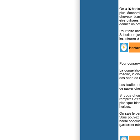
On a l�habitu
plus économi
cheveux blanc
être utilisée
donner un pet
Pour faire un
Substituer, j
les intégrer 
Herbes
Pour conserve
La congélation
l’oseille, la
des sacs de c
Les feuilles 
de papier ciré
Si vous choi
remplirez d’e
plastique bie
herbes.
On sale le per
Vous pouvez a
bocal opaque 
garderont très