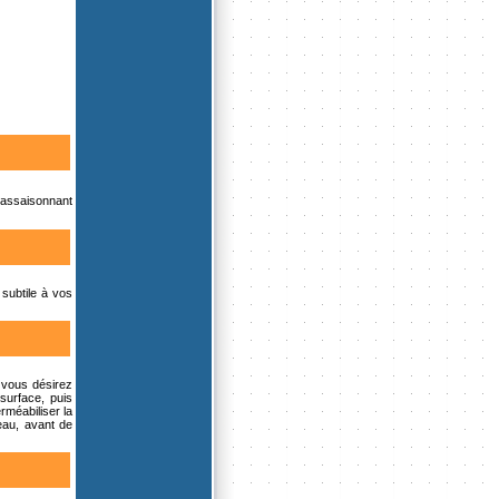
s assaisonnant
 subtile à vos
i vous désirez
 surface, puis
rméabiliser la
eau, avant de