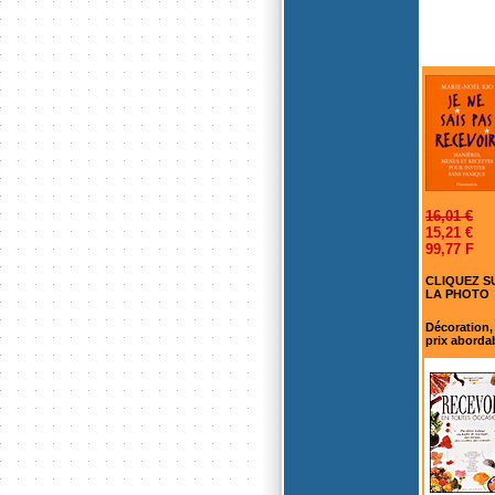
16,01 €
15,21 €
99,77 F
CLIQUEZ S
LA PHOTO
Décoration, 
prix abordab