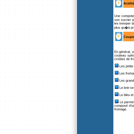
Acidit
Une compote 
son sucrier 
les tremper da
plus qu�à prof
Couper
En général, o
couteau spéc
croûtes de fr
Les petits
Les fromag
Les grands
Le brie se
Le bleu et
Le parmesa
composé d’une
fromage.