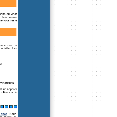
oché ou vider
choix laisser
 ne vous reste
coupe avec un
 tailler. Les
.
e.
ylindriques.
st un appareil
 « fleurs » de
chef
Nous