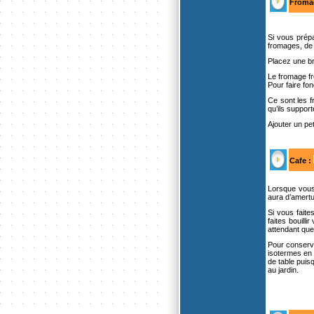
Fromag
Si vous prépa
fromages, de
Placez une br
Le fromage fr
Pour faire fo
Ce sont les f
qu’ils suppor
Ajouter un pet
Cafe
:
Lorsque vous 
aura d’amert
Si vous faite
faites bouill
attendant que
Pour conserve
isotermes en 
de table puis
au jardin.