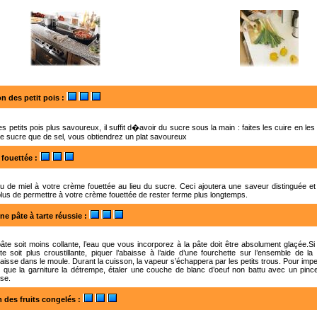
n des petit pois
:
es petits pois plus savoureux, il suffit d�avoir du sucre sous la main : faites les cuire en le
e sucre que de sel, vous obtiendrez un plat savoureux
fouettée
:
u de miel à votre crème fouettée au lieu du sucre. Ceci ajoutera une saveur distinguée et
lus de permettre à votre crème fouettée de rester ferme plus longtemps.
ne pâte à tarte réussie
:
âte soit moins collante, l’eau que vous incorporez à la pâte doit être absolument glaçée.S
e soit plus croustillante, piquer l’abaisse à l’aide d’une fourchette sur l’ensemble de la
baisse dans le moule. Durant la cuisson, la vapeur s’échappera par les petits trous. Pour impe
er que la garniture la détrempe, étaler une couche de blanc d’oeuf non battu avec un pinc
sse.
 des fruits congelés
: