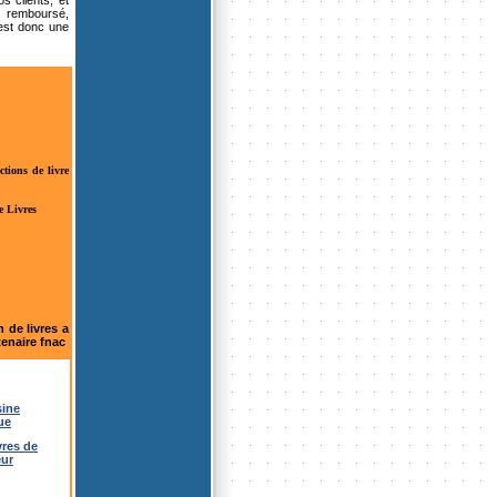
s clients, et
u remboursé,
est donc une
ctions de livre
e Livres
n de livres a
tenaire fnac
sine
ue
vres de
eur