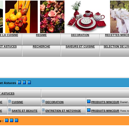
E LA CUISINE
REGIME
DECORATION
RECETTES MINC
ET ASTUCES
RECHERCHE
SAVEURS ET CUISINE
SELECTION DE LI
 et Astuces
T ASTUCES
GE
CUISINE
DECORATION
PRODUITS MINCEUR
Daniel
GE
SANTE ET BEAUTE
ENTRETIEN ET NETOYAGE
PRODUITS MINCEUR
Yves r
e
: