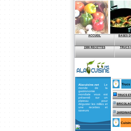
ACCUEIL
BASES D
1500 RECETTES
TRUCS 
Trucs
Alacuisine.net
Le
monde de la
gastronomie
mondiale vous est
TRUCS E
présenté sur un
plateau pour
déguster les milles et
BRICOLA
une recettes et
saveurs
JARDINA
Cuisin