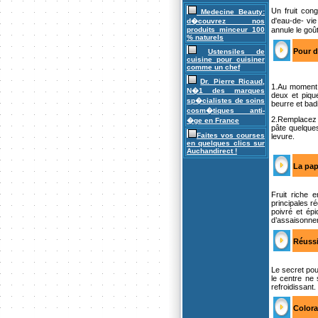
Un fruit con
Medecine Beauty:
d'eau-de- vi
d�couvrez nos
produits minceur 100
annule le goût
% naturels
Pour d
Ustensiles de
cuisine pour cuisiner
comme un chef
Dr. Pierre Ricaud,
1.Au moment d
N�1 des marques
deux et piqu
sp�cialistes de soins
beurre et bad
cosm�tiques anti-
2.Remplacez u
�ge en France
pâte quelque
Faites vos courses
levure.
en quelques clics sur
Auchandirect !
La pa
Fruit riche 
principales r
poivré et ép
d’assaisonne
Réussi
Le secret po
le centre ne 
refroidissant.
Colora