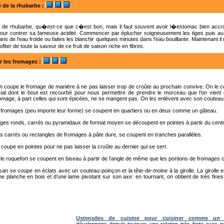
é de la rhubarbe
:
de rhubarbe, qu�est-ce que c�est bon, mais il faut souvent avoir l�estomac bien accr
pour contrer sa fameuse acidité. Commencer par éplucher soigneusement les tiges puis au 
ns de l'eau froide ou faites les blanchir quelques minutes dans l'eau bouillante. Maintenant il
iter de toute la saveur de ce fruit de saison riche en fibres.
 les fromages
:
n coupe le fromage de manière à ne pas laisser trop de croûte au prochain convive. On le 
ial dont le bout est recourbé pour nous permettre de prendre le morceau que l’on vient de
omage, à part celles qui sont épicées, ne se mangent pas. On les enlèvent avec son couteau
 fromages (peu importe leur forme) se coupent en quartiers ou en deux comme un gâteau.
es ronds, carrés ou pyramidaux de format moyen se découpent en pointes à partir du centr
 carrés ou rectangles de fromages à pâte dure, se coupent en tranches parallèles.
 coupe en pointes pour ne pas laisser la croûte au dernier qui se sert.
 le roquefort se coupent en biseau à partir de l’angle de même que les portions de fromages c
n se coupe en éclats avec un couteau-poinçon et la tête-de-moine à la girolle. La girolle e
 planche en bois et d’une lame pivotant sur son axe: en tournant, on obtient de très fines
Ustensiles de cuisine pour cuisiner comme un 